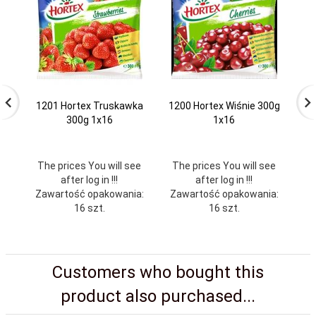
1201 Hortex Truskawka
1200 Hortex Wiśnie 300g
94
300g 1x16
1x16
The prices You will see
The prices You will see
Th
after log in !!!
after log in !!!
Zawartość opakowania:
Zawartość opakowania:
Za
16 szt.
16 szt.
Customers who bought this
product also purchased...