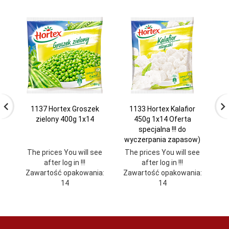
1137 Hortex Groszek
1133 Hortex Kalafior
zielony 400g 1x14
450g 1x14 Oferta
specjalna !!! do
wyczerpania zapasow)
The prices You will see
The prices You will see
Th
after log in !!!
after log in !!!
Zawartość opakowania:
Zawartość opakowania:
Za
14
14