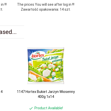
n !!!
The prices You will see after log in !!!
The prices You wil
t.
Zawartość opakowania: 14 szt.
Zawartość opa
sed...
14
1147 Hortex Bukiet Jarzyn Wiosenny
400g 1x14
Product Available!