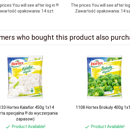
rices You will see after log in !!!
The prices You will see after log i
wartość opakowania: 14 szt.
Zawartość opakowania: 14 sz
mers who bought this product also purcha
133 Hortex Kalafior 450g 1x14
1108 Hortex Brokuły 400g 1x
rta specjalna !!! do wyczerpania
zapasow)
Product Available!
Product Available!