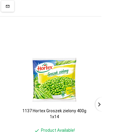
1137 Hortex Groszek zielony 400g
1133 Hortex K
1x14
Oferta specjalna
za
Product Available!
Produ