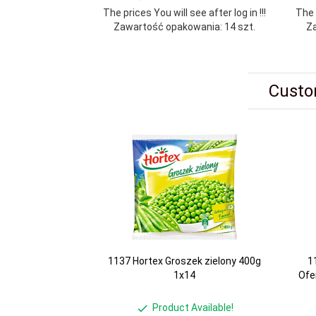
The prices You will see after log in !!!
The p
Zawartość opakowania: 14 szt.
Za
Custo
1137 Hortex Groszek zielony 400g
1
1x14
Ofe
Product Available!