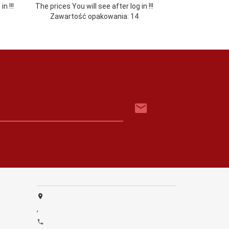
n !!!
The prices You will see after log in !!!
Zawartość opakowania: 14
,