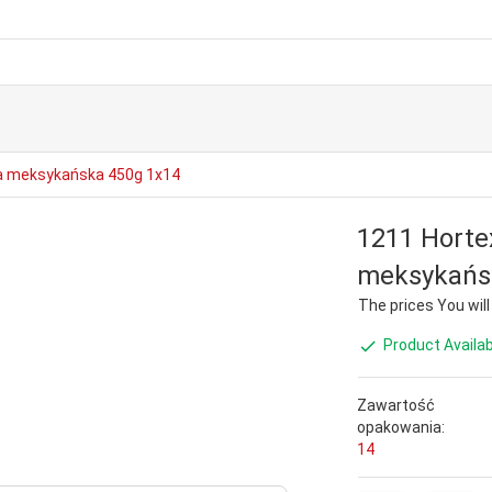
a meksykańska 450g 1x14
1211 Horte
meksykańs
The prices You will s
Product Availab
Zawartość
opakowania:
14