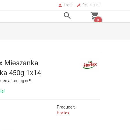
Log in
Register me
0
x Mieszanka
ka 450g 1x14
ee after log in !!!
le!
Producer:
Hortex