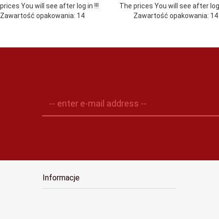
rices You will see after log in !!!
The prices You will see after log i
Zawartość opakowania: 14
Zawartość opakowania: 14
-- enter e-mail address --
Informacje