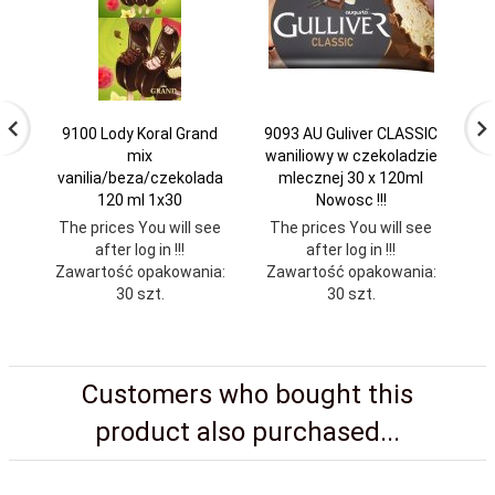
9100 Lody Koral Grand
9093 AU Guliver CLASSIC
mix
waniliowy w czekoladzie
wa
vanilia/beza/czekolada
mlecznej 30 x 120ml
z 
120 ml 1x30
Nowosc !!!
The prices You will see
The prices You will see
Th
after log in !!!
after log in !!!
Zawartość opakowania:
Zawartość opakowania:
Za
30 szt.
30 szt.
Customers who bought this
product also purchased...