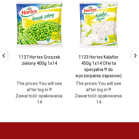
1137 Hortex Groszek
1133 Hortex Kalafior
zielony 400g 1x14
450g 1x14 Oferta
specjalna !!! do
wyczerpania zapasow)
The prices You will see
The prices You will see
Th
after log in !!!
after log in !!!
Zawartość opakowania:
Zawartość opakowania:
Za
14
14