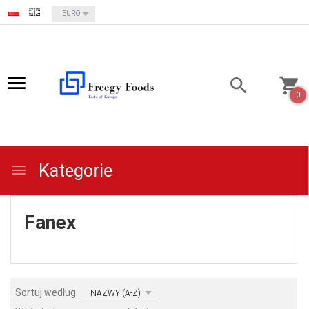
currency_h
EURO
0
Kategorie
Fanex
sort
Sortuj według:
NAZWY (A-Z)